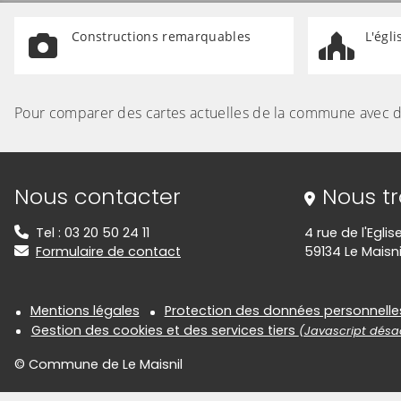
Constructions remarquables
L'égli
Pour comparer des cartes actuelles de la commune avec dif
Informations de contact
Nous contacter
Nous t
Tel : 03 20 50 24 11
4 rue de l'Eglis
Formulaire de contact
59134 Le Maisni
Informations réglementair
Mentions légales
Protection des données personnelle
Gestion des cookies et des services tiers
(Javascript désac
© Commune de Le Maisnil